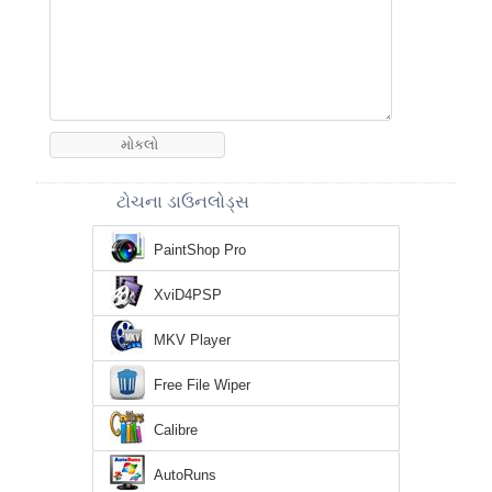
ટોચના ડાઉનલોડ્સ
PaintShop Pro
XviD4PSP
MKV Player
Free File Wiper
Calibre
AutoRuns