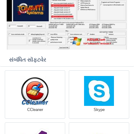
સંબંધિત સૉફ્ટવેર
CCleaner
Skype