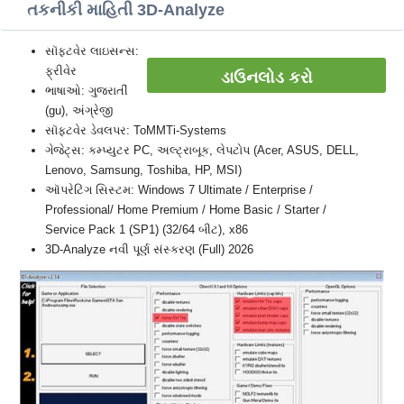
તકનીકી માહિતી 3D-Analyze
સૉફ્ટવેર લાઇસન્સ:
ફ્રીવેર
ડાઉનલોડ કરો
ભાષાઓ: ગુજરાતીં
(gu), અંગ્રેજી
સૉફ્ટવેર ડેવલપર: ToMMTi-Systems
ગેજેટ્સ: કમ્પ્યુટર PC, અલ્ટ્રાબૂક, લેપટોપ (Acer, ASUS, DELL,
Lenovo, Samsung, Toshiba, HP, MSI)
ઑપરેટિંગ સિસ્ટમ: Windows 7 Ultimate / Enterprise /
Professional/ Home Premium / Home Basic / Starter /
Service Pack 1 (SP1) (32/64 બીટ), x86
3D-Analyze નવી પૂર્ણ સંસ્કરણ (Full) 2026