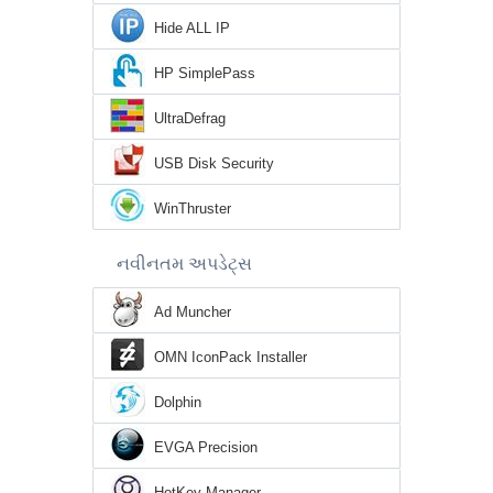
Hide ALL IP
HP SimplePass
UltraDefrag
USB Disk Security
WinThruster
નવીનતમ અપડેટ્સ
Ad Muncher
OMN IconPack Installer
Dolphin
EVGA Precision
HotKey Manager