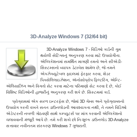
3D-Analyze Windows 7 (32/64 bit)
3D-Analyze Windows 7 - વિડિઓ કાર્ડની ગુમ
થયેલી સેટિંગ્સનું અનુકરણ કરવા માટે ઉપયોગીતા.
એપ્લિકેશનમાં સમર્થિત માગણી રમતો અને સીએડી-
સિસ્ટમ્સનો વ્યાપક ડેટાબેસ શામેલ છે, જે તમને
એક્ઝેક્યુટેબલ ફાઇલમાં ફેરફાર કરવા, શેડર
પિક્સેલિલાઇઝેશન, ઍનોસોપ્રોપ ફિલ્ટરિંગ, એન્ટિ-
એલિયાઝિંગ અને વિગતો સેટ કરવા માટેના પરિમાણો સેટ કરવા દે છે, કોઈ
વિશિષ્ટ વિડિઓની હાજરીનું અનુકરણ કરી શકે છે. સિસ્ટમમાં કાર્ડ.
પ્રોગ્રામમાં એક સરળ ઇન્ટરફેસ છે, જેમાં 3D ગેમ્સ અને પ્રોગ્રામ્સનો
ઉપયોગ કરતી વખતે સતત ડાઉનલોડની આવશ્યકતા નથી, તે તમને વિડિઓ
એડેપ્ટરની નબળી ગોઠવણી સાથે કમ્પ્યુટર્સ પર માંગ કરવાની એપ્લિકેશનો
ચલાવવાની મંજૂરી આપે છે. તમે કરી શકો છો નિઃશુલ્ક ડાઉનલોડ 3D-Analyze
સત્તાવાર નવીનતમ સંસ્કરણ Windows 7 ગુજરાતીં.