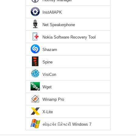
InstAllAPK
Net Speakerphone
Nokia Software Recovery Tool
Shazam
Spine
VisiCon
Wget
Winamp Pro
X-Lite
સોફ્ટવેર ડિરેક્ટરી Windows 7