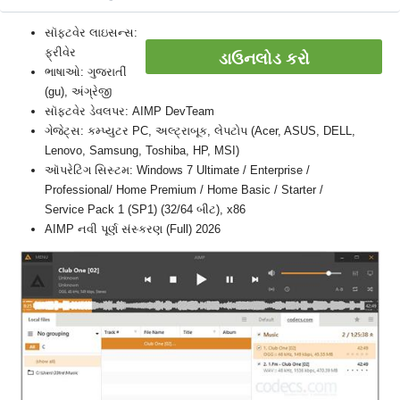
સૉફ્ટવેર લાઇસન્સ:
ફ્રીવેર
ડાઉનલોડ કરો
ભાષાઓ: ગુજરાતીં
(gu), અંગ્રેજી
સૉફ્ટવેર ડેવલપર: AIMP DevTeam
ગેજેટ્સ: કમ્પ્યુટર PC, અલ્ટ્રાબૂક, લેપટોપ (Acer, ASUS, DELL,
Lenovo, Samsung, Toshiba, HP, MSI)
ઑપરેટિંગ સિસ્ટમ: Windows 7 Ultimate / Enterprise /
Professional/ Home Premium / Home Basic / Starter /
Service Pack 1 (SP1) (32/64 બીટ), x86
AIMP નવી પૂર્ણ સંસ્કરણ (Full) 2026