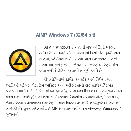
AIMP Windows 7 (32/64 bit)
AIMP Windows 7 - કાર્યાત્મક ઓડિયો પ્લેયર.
એપ્લિકેશન તમને મોટાભાગના ઑડિઓ ડેટા ફોર્મેટ્સને
ખોલવા, પ્લેબૅકને સપોર્ટ કરવા અને ઇન્ટરનેટ સ્રોતો,
બાહ્ય માઇક્રોફોન્સ, કનેક્ટેડ ઉપકરણોથી સ્ટ્રીમિંગ
અવાજની રેકોર્ડિંગ કરવાની મંજૂરી આપે છે.
ઉપયોગિતામાં ફોર્મેટ કન્વર્ટર અને વિધેયાત્મક
ઑડિઓ ગ્રેબર, મેટા ટૅગ એડિટર અને પ્રીસેટ્સનો સેટ સાથે મલ્ટિબૅંડ
બરાબરી શામેલ છે; તે બેચ મોડમાં ફાઇલોનું નામ બદલી શકે છે. પ્રોગ્રામ તમને
પ્લગ-ઇન્સ અને હોટ કીઝના સંયોજનોનો ઉપયોગ કરવાની મંજૂરી આપે છે,
તેમાં કસ્ટમ વપરાશકર્તા ઇન્ટરફેસ અને બિલ્ટ-ઇન કાર્ય શેડ્યૂલર છે. તમે કરી
શકો છો નિઃશુલ્ક ડાઉનલોડ AIMP સત્તાવાર નવીનતમ સંસ્કરણ Windows 7
ગુજરાતીં.