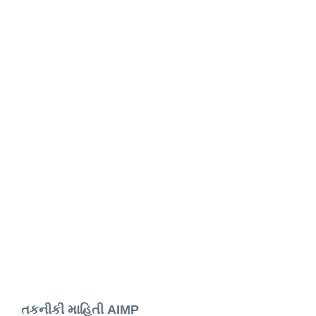
તકનીકી માહિતી AIMP