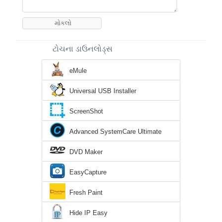
ટોચના ડાઉનલોડ્સ
eMule
Universal USB Installer
ScreenShot
Advanced SystemCare Ultimate
DVD Maker
EasyCapture
Fresh Paint
Hide IP Easy