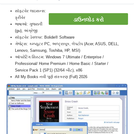
સૉફ્ટવેર લાઇસન્સ:
ફ્રીવેર
ડાઉનલોડ કરો
ભાષાઓ: ગુજરાતીં
(gu), અંગ્રેજી
સૉફ્ટવેર ડેવલપર: Bolide® Software
ગેજેટ્સ: કમ્પ્યુટર PC, અલ્ટ્રાબૂક, લેપટોપ (Acer, ASUS, DELL,
Lenovo, Samsung, Toshiba, HP, MSI)
ઑપરેટિંગ સિસ્ટમ: Windows 7 Ultimate / Enterprise /
Professional/ Home Premium / Home Basic / Starter /
Service Pack 1 (SP1) (32/64 બીટ), x86
All My Books નવી પૂર્ણ સંસ્કરણ (Full) 2026