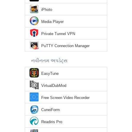
iPhoto
Media Player
Private Tunnel VPN
PuTTY Connection Manager
નવીનતમ અપડેટ્સ
EasyTune
VirtualDubMod
Free Screen Video Recorder
CuneiForm
Readiris Pro