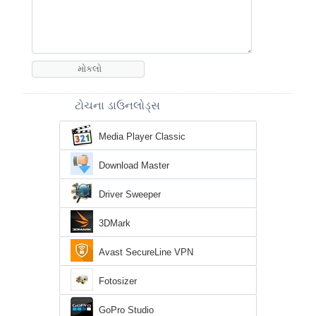
ટોચના ડાઉનલોડ્સ
Media Player Classic
Download Master
Driver Sweeper
3DMark
Avast SecureLine VPN
Fotosizer
GoPro Studio