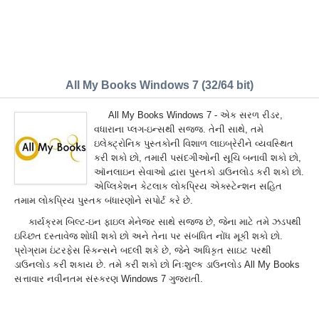
All My Books Windows 7 (32/64 bit)
All My Books Windows 7 - એક સરળ રીડર,
વધારાના પ્લગ-ઇન્સથી સજ્જ. તેની સાથે, તમે
ઇલેક્ટ્રોનિક પુસ્તકોની વિશાળ લાઇબ્રેરીને વ્યવસ્થિત
કરી શકો છો, તમારી પસંદગીઓની સૂચિ બનાવી શકો છો,
ઑનલાઇન સેવાઓ દ્વારા પુસ્તકો ડાઉનલોડ કરી શકો છો.
એપ્લિકેશન કેટલાક લોકપ્રિય એક્સ્ટેન્શન સહિત
તમામ લોકપ્રિય પુસ્તક બંધારણોને સપોર્ટ કરે છે.
કાર્યક્રમ બિલ્ટ-ઇન ફાઇલ મેનેજર સાથે સજ્જ છે, જેના માટે તમે ઝડપથી
ઇચ્છિત દસ્તાવેજ શોધી શકો છો અને તેના પર સંબંધિત નોંધ મૂકી શકો છો.
પ્રોગ્રામ ઇંટરફેસ સ્કિન્સને બદલી શકે છે, જેને અધિકૃત સાઇટ પરથી
ડાઉનલોડ કરી શકાય છે. તમે કરી શકો છો નિઃશુલ્ક ડાઉનલોડ All My Books
સત્તાવાર નવીનતમ સંસ્કરણ Windows 7 ગુજરાતીં.