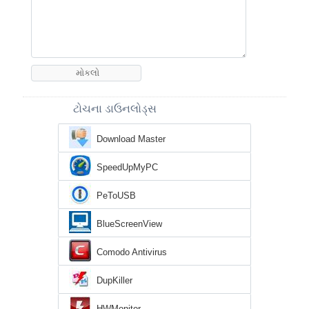
ટોચના ડાઉનલોડ્સ
Download Master
SpeedUpMyPC
PeToUSB
BlueScreenView
Comodo Antivirus
DupKiller
HWMonitor