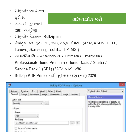
સૉફ્ટવેર લાઇસન્સ:
ફ્રીવેર
ડાઉનલોડ કરો
ભાષાઓ: ગુજરાતીં
(gu), અંગ્રેજી
સૉફ્ટવેર ડેવલપર: Bullzip.com
ગેજેટ્સ: કમ્પ્યુટર PC, અલ્ટ્રાબૂક, લેપટોપ (Acer, ASUS, DELL,
Lenovo, Samsung, Toshiba, HP, MSI)
ઑપરેટિંગ સિસ્ટમ: Windows 7 Ultimate / Enterprise /
Professional/ Home Premium / Home Basic / Starter /
Service Pack 1 (SP1) (32/64 બીટ), x86
BullZip PDF Printer નવી પૂર્ણ સંસ્કરણ (Full) 2026