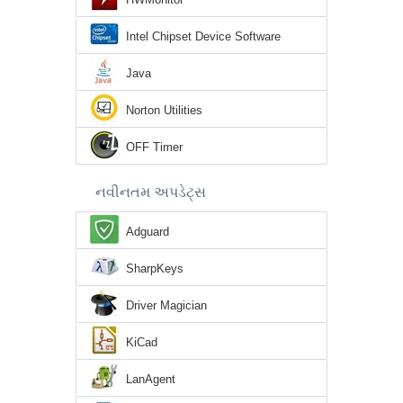
Intel Chipset Device Software
Java
Norton Utilities
OFF Timer
નવીનતમ અપડેટ્સ
Adguard
SharpKeys
Driver Magician
KiCad
LanAgent