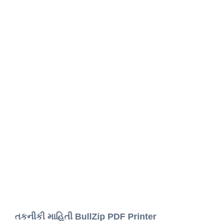
તકનીકી માહિતી BullZip PDF Printer