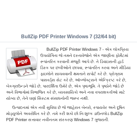
BullZip PDF Printer Windows 7 (32/64 bit)
BullZip PDF Printer Windows 7 - એક લોકપ્રિય
ઉપયોગિતા જે તમને દસ્તાવેજોને એક જાણીતા ફોર્મેટમાં
રૂપાંતરિત કરવાની મંજૂરી આપે છે. તે ડિવાઇસની હાર્ડ
ડિસ્ક પર છબીઓને છાપવા, રૂપાંતરિત કરવા અને મીડિયા
ફાઇલોને સાચવવાની ક્ષમતાને સપોર્ટ કરે છે. પ્રોગ્રામ
પાસવર્ડ્સ સેટ કરે છે, ઑબ્જેક્ટ્સને એન્ક્રિપ્ટ કરે છે,
બેકગ્રાઉન્ડને જોડે છે, પારદર્શિતા ઉમેરે છે, એક પૃષ્ઠભૂમિ. તે પૃષ્ઠોને જોડે છે
અને વિભાગોમાં વિભાજિત કરે છે, વ્યવસાયિકો અને નવા વપરાશકર્તાઓ માટે
યોગ્ય છે, તેને ઘણાં સિસ્ટમ સંસાધનોની જરૂર નથી.
ઉત્પાદનમાં એક નવી સુવિધા છે જે જાહેરાત બેનરો, સ્પાયવેર અને દૂષિત
મોડ્યુલોને અવરોધિત કરે છે. તમે કરી શકો છો નિઃશુલ્ક ડાઉનલોડ BullZip
PDF Printer સત્તાવાર નવીનતમ સંસ્કરણ Windows 7 ગુજરાતીં.