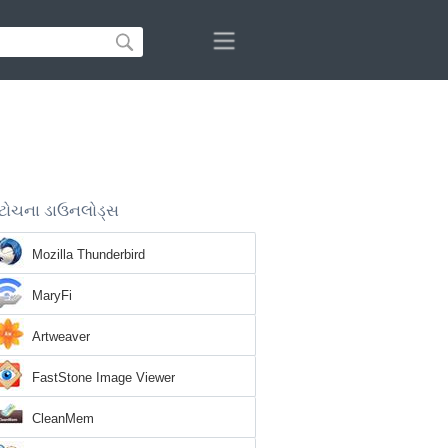
ટોચના ડાઉનલોડ્સ
Mozilla Thunderbird
MaryFi
Artweaver
FastStone Image Viewer
CleanMem