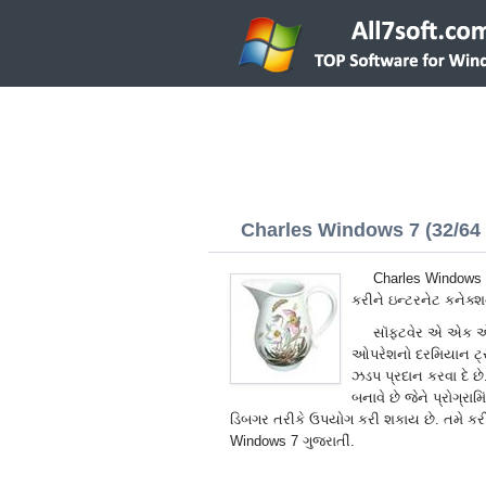
Charles Windows 7 (32/64 
Charles Windows 7
કરીને ઇન્ટરનેટ કનેક્
સૉફ્ટવેર એ એક એપ્લ
ઓપરેશનો દરમિયાન ટ્રા
ઝડપ પ્રદાન કરવા દે છે.
બનાવે છે જેને પ્રોગ્રા
ડિબગર તરીકે ઉપયોગ કરી શકાય છે. તમે કરી
Windows 7 ગુજરાતીં.