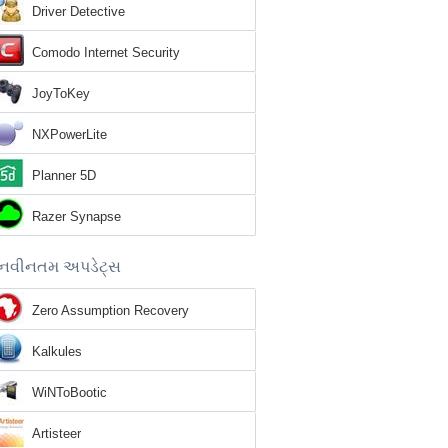
Driver Detective
Comodo Internet Security
JoyToKey
NXPowerLite
Planner 5D
Razer Synapse
નવીનતમ અપડેટ્સ
Zero Assumption Recovery
Kalkules
WiNToBootic
Artisteer