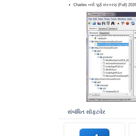
Charles નવી પૂર્ણ સંસ્કરણ (Full) 202
સંબંધિત સૉફ્ટવેર