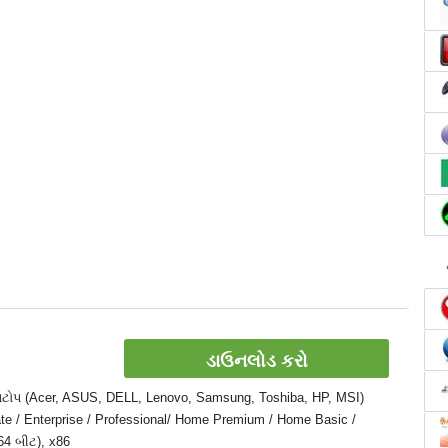
ડાઉનલોડ કરો
 લેપટોપ (Acer, ASUS, DELL, Lenovo, Samsung, Toshiba, HP, MSI)
te / Enterprise / Professional/ Home Premium / Home Basic /
64 બીટ), x86