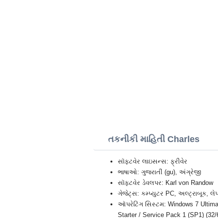
તકનીકી માહિતી Charles
સૉફ્ટવેર લાઇસન્સ: ફ્રીવેર
ભાષાઓ: ગુજરાતીં (gu), અંગ્રેજી
સૉફ્ટવેર ડેવલપર: Karl von Randow
ગેજેટ્સ: કમ્પ્યુટર PC, અલ્ટ્રાબૂક,
ઑપરેટિંગ સિસ્ટમ: Windows 7 Ultima
Starter / Service Pack 1 (SP1) (32/