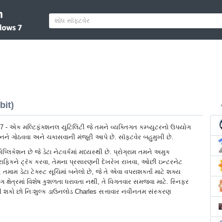
bit)
 - એક મલ્ટિફંક્શનલ યુટિલિટી જે તમને વ્યક્તિગત કમ્પ્યુટરનો ઉપયોગ
શનને ગોઠવવા અને ચકાસવાની મંજૂરી આપે છે. સૉફ્ટવેર બહુમુખી છે.
િકેશન છે જે ડેટા નેટવર્કમાં મધ્યસ્થી છે. પ્રોગ્રામ તમને અમુક
ફિકને ટ્રૅક કરવા, તેમના પ્રસારણની દેખરેખ રાખવા, ઓછી ઇન્ટરનેટ
 તમામ ડેટા ટેક્સ્ટ સૂચિમાં બનેલો છે, જે તે એવા વપરાશકર્તા માટે શક્ય
મિંગ ક્ષેત્રમાં વિશેષ કુશળતા ધરાવતા નથી, તે વિગતવાર સમજવા માટે. સ્નિફર
 શકો છો નિઃશુલ્ક ડાઉનલોડ Charles સત્તાવાર નવીનતમ સંસ્કરણ