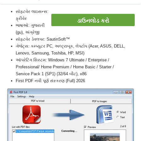
સૉફ્ટવેર લાઇસન્સ:
ફ્રીવેર
ડાઉનલોડ કરો
ભાષાઓ: ગુજરાતીં
(gu), અંગ્રેજી
સૉફ્ટવેર ડેવલપર: SautinSoft™
ગેજેટ્સ: કમ્પ્યુટર PC, અલ્ટ્રાબૂક, લેપટોપ (Acer, ASUS, DELL,
Lenovo, Samsung, Toshiba, HP, MSI)
ઑપરેટિંગ સિસ્ટમ: Windows 7 Ultimate / Enterprise /
Professional/ Home Premium / Home Basic / Starter /
Service Pack 1 (SP1) (32/64 બીટ), x86
First PDF નવી પૂર્ણ સંસ્કરણ (Full) 2026