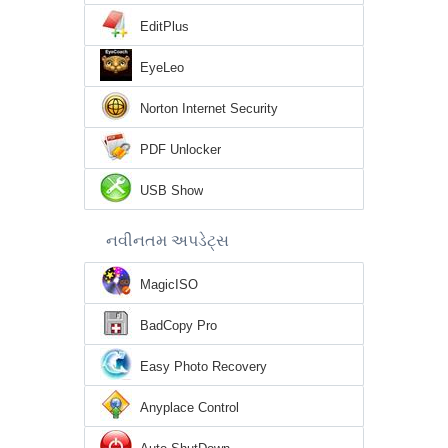
EditPlus
EyeLeo
Norton Internet Security
PDF Unlocker
USB Show
નવીનતમ અપડેટ્સ
MagicISO
BadCopy Pro
Easy Photo Recovery
Anyplace Control