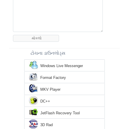
ટોચના ડાઉનલોડ્સ
Windows Live Messenger
Format Factory
MKV Player
DC++
JetFlash Recovery Tool
3D Rad