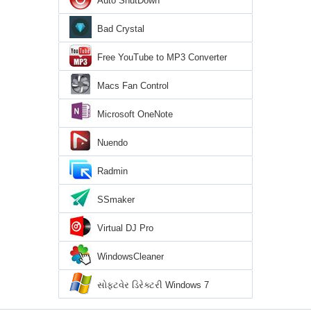
Auto ShutDown
Bad Crystal
Free YouTube to MP3 Converter
Macs Fan Control
Microsoft OneNote
Nuendo
Radmin
SSmaker
Virtual DJ Pro
WindowsCleaner
સોફ્ટવેર ડિરેક્ટરી Windows 7