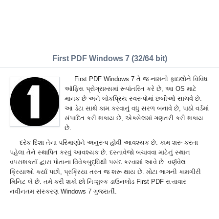
First PDF Windows 7 (32/64 bit)
First PDF Windows 7 તે જ નામની ફાઇલોને વિવિધ
ઑફિસ પ્રોગ્રામ્સમાં રૂપાંતરિત કરે છે, આ OS માટે
માનક છે અને લોકપ્રિય સ્વરૂપોમાં છબીઓ સાચવે છે.
આ ડેટા સાથે કામ કરવાનું વધુ સરળ બનાવે છે, પાઠો વર્ડમાં
સંપાદિત કરી શકાય છે, એક્સેલમાં ગણતરી કરી શકાય
છે.
દરેક દિશા તેના પરિમાણોને અનુરૂપ હોવી આવશ્યક છે. કામ શરૂ કરતા
પહેલા તેને સ્થાપિત કરવું આવશ્યક છે. દસ્તાવેજો બચાવવા માટેનું સ્થાન
વપરાશકર્તા દ્વારા પોતાના વિવેકબુદ્ધિથી પસંદ કરવામાં આવે છે. વર્ણવેલ
ક્રિયાઓ કર્યા પછી, પ્રક્રિયા તરત જ શરૂ થાય છે. મોટા ભાગની કામગીરી
મિનિટ લે છે. તમે કરી શકો છો નિઃશુલ્ક ડાઉનલોડ First PDF સત્તાવાર
નવીનતમ સંસ્કરણ Windows 7 ગુજરાતીં.