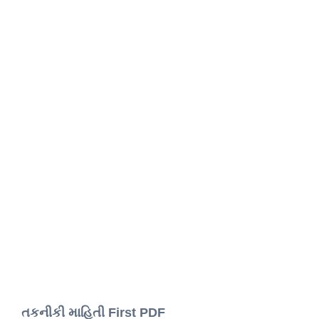
તકનીકી માહિતી First PDF