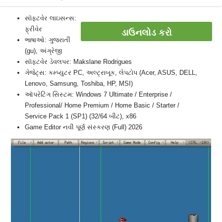
સૉફ્ટવેર લાઇસન્સ:
ફ્રીવેર
ડાઉનલોડ કરો
ભાષાઓ: ગુજરાતીં
(gu), અંગ્રેજી
સૉફ્ટવેર ડેવલપર: Makslane Rodrigues
ગેજેટ્સ: કમ્પ્યુટર PC, અલ્ટ્રાબૂક, લેપટોપ (Acer, ASUS, DELL,
Lenovo, Samsung, Toshiba, HP, MSI)
ઑપરેટિંગ સિસ્ટમ: Windows 7 Ultimate / Enterprise /
Professional/ Home Premium / Home Basic / Starter /
Service Pack 1 (SP1) (32/64 બીટ), x86
Game Editor નવી પૂર્ણ સંસ્કરણ (Full) 2026