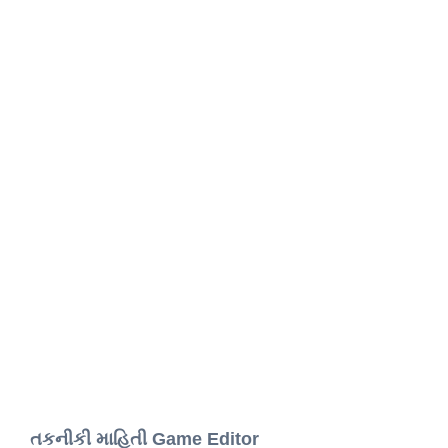
તકનીકી માહિતી Game Editor