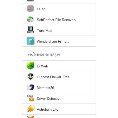
ECap
SoftPerfect File Recovery
TransMac
Wondershare Filmora
નવીનતમ અપડેટ્સ
Dr.Web
Outpost Firewall Free
Memtest86+
Driver Detective
Astroburn Lite