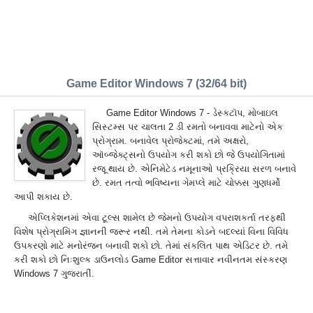
Game Editor Windows 7 (32/64 bit)
Game Editor Windows 7 - ડેસ્કટૉપ, મોબાઇલ
સિસ્ટમ્સ પર ચાલતા 2 ડી રમતો બનાવવા માટેનો એક
પ્રોગ્રામ. બનાવેલ પ્રોજેક્ટમાં, તમે અક્ષરો,
ઑબ્જેક્ટ્સનો ઉપયોગ કરી શકો છો જે ઉપયોગિતામાં
રજૂ થાય છે. એનિમેટેડ નમૂનાઓ પ્રક્રિયા સરળ બનાવે
છે. રમત તત્વો ભવિષ્યના ગેમપ્લે માટે ચોક્કસ ગુણધર્મો
આપી શકાય છે.
એપ્લિકેશનમાં એવા ટૂલ્સ શામેલ છે જેમનો ઉપયોગ વપરાશકર્તા તરફથી
વિશેષ પ્રોગ્રામિંગ જ્ઞાનની જરૂર નથી. તમે તેમના કોડને બદલ્યાં વિના વિવિધ
ઉપકરણો માટે મનોરંજન બનાવી શકો છો. તેમાં સંકલિત પાથ એડિટર છે. તમે
કરી શકો છો નિઃશુલ્ક ડાઉનલોડ Game Editor સત્તાવાર નવીનતમ સંસ્કરણ
Windows 7 ગુજરાતીં.