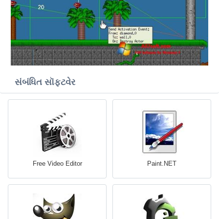
સંબંધિત સૉફ્ટવેર
Free Video Editor
Paint.NET