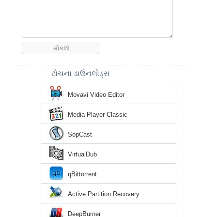
ટોચના ડાઉનલોડ્સ
Movavi Video Editor
Media Player Classic
SopCast
VirtualDub
qBittorrent
Active Partition Recovery
DeepBurner