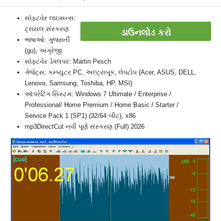
સૉફ્ટવેર લાઇસન્સ:
ટ્રાયલ સંસ્કરણ
ડાઉનલોડ કરો
ભાષાઓ: ગુજરાતીં
(gu), અંગ્રેજી
સૉફ્ટવેર ડેવલપર: Martin Pesch
ગેજેટ્સ: કમ્પ્યુટર PC, અલ્ટ્રાબૂક, લેપટોપ (Acer, ASUS, DELL,
Lenovo, Samsung, Toshiba, HP, MSI)
ઑપરેટિંગ સિસ્ટમ: Windows 7 Ultimate / Enterprise /
Professional/ Home Premium / Home Basic / Starter /
Service Pack 1 (SP1) (32/64 બીટ), x86
mp3DirectCut નવી પૂર્ણ સંસ્કરણ (Full) 2026