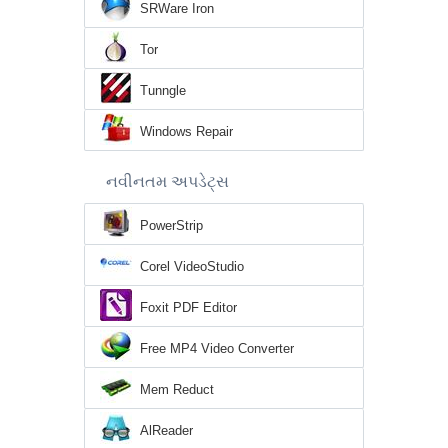
SRWare Iron
Tor
Tunngle
Windows Repair
નવીનતમ અપડેટ્સ
PowerStrip
Corel VideoStudio
Foxit PDF Editor
Free MP4 Video Converter
Mem Reduct
AlReader