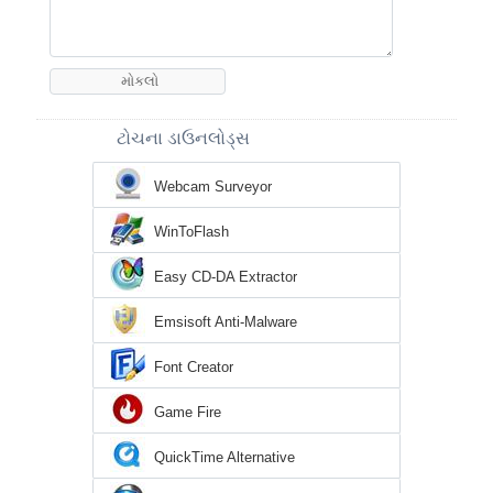
ટોચના ડાઉનલોડ્સ
Webcam Surveyor
WinToFlash
Easy CD-DA Extractor
Emsisoft Anti-Malware
Font Creator
Game Fire
QuickTime Alternative