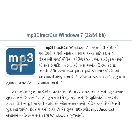
mp3DirectCut Windows 7 (32/64 bit)
mp3DirectCut Windows 7 - એમપી 3 ફોર્મેટની
ઑડિઓ ફાઇલો સાથે વાર્તાલાપ કરવા માટે રચાયેલ
ઉપયોગી મલ્ટીમીડિયા એપ્લિકેશન. આ કાર્યક્રમ તમને
ગીતોને સંપાદિત કરવા, ગીતોના ભાગોને ટ્રિમ કરવા,
ઝડપી કૉપિ કરવા અને ફાઇલ ફોર્મેટને આરસીએમમાં
બદલવાની મંજૂરી આપે છે. સંપાદન કરતી વખતે, ગુણવત્તા
ગુમાવ્યા વગર ડેટા સાચવવામાં આવે છે.
સામાન્યકરણના કાર્યનો ઉપયોગ કરીને, વપરાશકર્તાઓ ગીતની ગુણવત્તાને
સુધારી શકે છે અને "ખાલી" ટુકડાઓને દૂર કરી શકે છે. યુટિલિટી ઇન્ટરફેસ
ફાઇલ વિશે સંપૂર્ણ માહિતી દર્શાવે છે, જેમાં સમયગાળો, કોડેક અને રેકોર્ડિંગની
ગુણવત્તા શામેલ છે. તમે કરી શકો છો નિઃશુલ્ક ડાઉનલોડ mp3DirectCut
સત્તાવાર નવીનતમ સંસ્કરણ Windows 7 ગુજરાતીં.