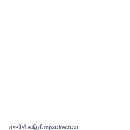
તકનીકી માહિતી mp3DirectCut