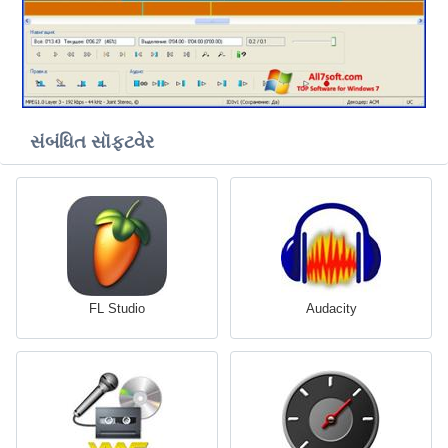
સંબંધિત સૉફ્ટવેર
FL Studio
Audacity