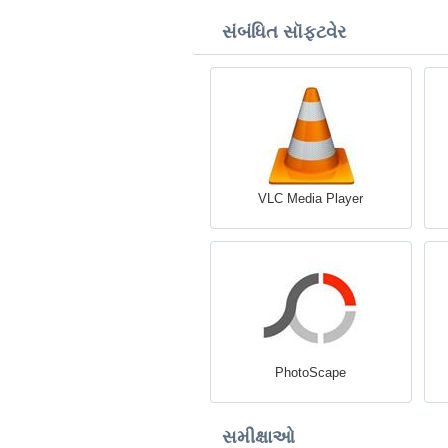
સંબંધિત સૉફ્ટવેર
VLC Media Player
PhotoScape
સમીક્ષાઓ