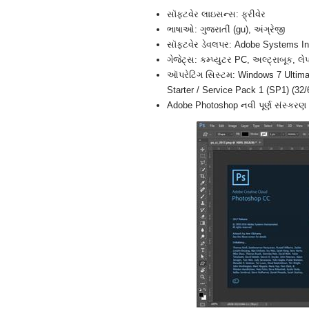
સૉફ્ટવેર લાઇસન્સ: ફ્રીવેર
ભાષાઓ: ગુજરાતીં (gu), અંગ્રેજી
સૉફ્ટવેર ડેવલપર: Adobe Systems In
ગેજેટ્સ: કમ્પ્યુટર PC, અલ્ટ્રાબૂક,
ઑપરેટિંગ સિસ્ટમ: Windows 7 Ultima
Starter / Service Pack 1 (SP1) (32/
Adobe Photoshop નવી પૂર્ણ સંસ્કરણ 