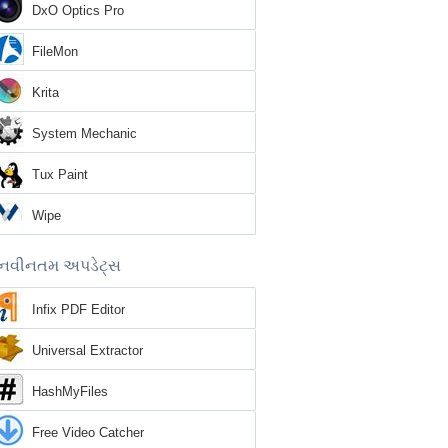
DxO Optics Pro
FileMon
Krita
System Mechanic
Tux Paint
Wipe
નવીનતમ અપડેટ્સ
Infix PDF Editor
Universal Extractor
HashMyFiles
Free Video Catcher