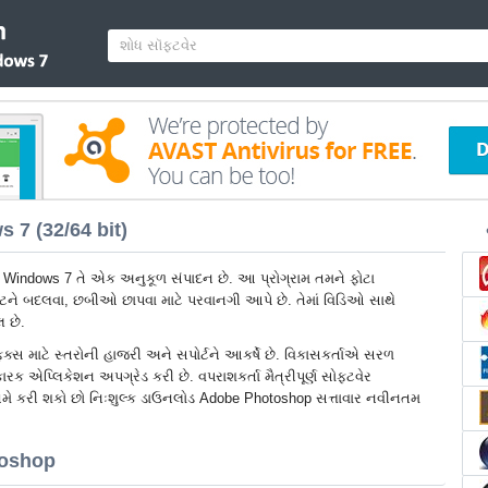
7 (32/64 bit)
Windows 7 તે એક અનુકૂળ સંપાદન છે. આ પ્રોગ્રામ તમને ફોટા
ર્મેટને બદલવા, છબીઓ છાપવા માટે પરવાનગી આપે છે. તેમાં વિડિઓ સાથે
લ છે.
ાફિક્સ માટે સ્તરોની હાજરી અને સપોર્ટને આકર્ષે છે. વિકાસકર્તાએ સરળ
ક એપ્લિકેશન અપગ્રેડ કરી છે. વપરાશકર્તા મૈત્રીપૂર્ણ સોફ્ટવેર
 કરી શકો છો નિઃશુલ્ક ડાઉનલોડ Adobe Photoshop સત્તાવાર નવીનતમ
toshop