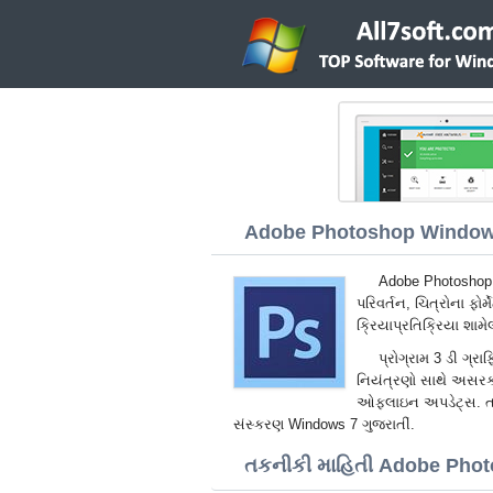
Adobe Photoshop Windows 
Adobe Photoshop 
પરિવર્તન, ચિત્રોના ફો
ક્રિયાપ્રતિક્રિયા શામે
પ્રોગ્રામ 3 ડી ગ્ર
નિયંત્રણો સાથે અસરકાર
ઓફલાઇન અપડેટ્સ. તમે
સંસ્કરણ Windows 7 ગુજરાતીં.
તકનીકી માહિતી Adobe Pho