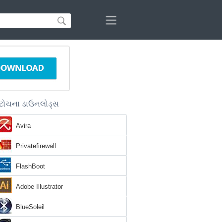
ટોચના ડાઉનલોડ્સ
Avira
Privatefirewall
FlashBoot
Adobe Illustrator
BlueSoleil