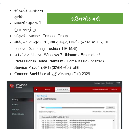
સૉફ્ટવેર લાઇસન્સ:
ફ્રીવેર
ડાઉનલોડ કરો
ભાષાઓ: ગુજરાતીં
(gu), અંગ્રેજી
સૉફ્ટવેર ડેવલપર: Comodo Group
ગેજેટ્સ: કમ્પ્યુટર PC, અલ્ટ્રાબૂક, લેપટોપ (Acer, ASUS, DELL,
Lenovo, Samsung, Toshiba, HP, MSI)
ઑપરેટિંગ સિસ્ટમ: Windows 7 Ultimate / Enterprise /
Professional/ Home Premium / Home Basic / Starter /
Service Pack 1 (SP1) (32/64 બીટ), x86
Comodo BackUp નવી પૂર્ણ સંસ્કરણ (Full) 2026