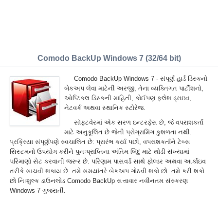
Comodo BackUp Windows 7 (32/64 bit)
Comodo BackUp Windows 7 - સંપૂર્ણ હાર્ડ ડિસ્કનો
બેકઅપ લેવા માટેની અરજી, તેના વ્યક્તિગત પાર્ટીશનો,
ઓપ્ટિકલ ડિસ્કની માહિતી, કોઈપણ ફ્લેશ ડ્રાઇવ,
નેટવર્ક અથવા સ્થાનિક સ્ટોરેજ.
સૉફ્ટવેરમાં એક સરળ ઇન્ટરફેસ છે, જે વપરાશકર્તા
માટે અનુકૂલિત છે જેની પ્રોગ્રામિંગ કુશળતા નથી.
પ્રક્રિયા સંપૂર્ણપણે સ્વચાલિત છે: પ્રારંભ કર્યા પછી, વપરાશકર્તાને ટેબ્સ
સિસ્ટમનો ઉપયોગ કરીને પુનઃપ્રાપ્તિના અંતિમ બિંદુ માટે થોડી સંખ્યામાં
પરિમાણો સેટ કરવાની જરૂર છે. પરિણામ પાસવર્ડ સાથે ફોલ્ડર અથવા આર્કાઇવ
તરીકે સાચવી શકાય છે. તમે સમયાંતરે બેકઅપ ગોઠવી શકો છો. તમે કરી શકો
છો નિઃશુલ્ક ડાઉનલોડ Comodo BackUp સત્તાવાર નવીનતમ સંસ્કરણ
Windows 7 ગુજરાતીં.