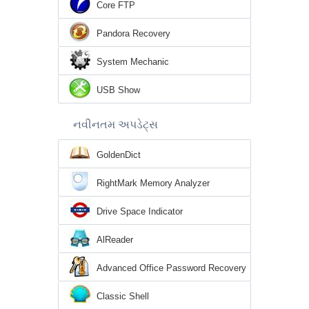
Core FTP
Pandora Recovery
System Mechanic
USB Show
નવીનતમ અપડેટ્સ
GoldenDict
RightMark Memory Analyzer
Drive Space Indicator
AlReader
Advanced Office Password Recovery
Classic Shell