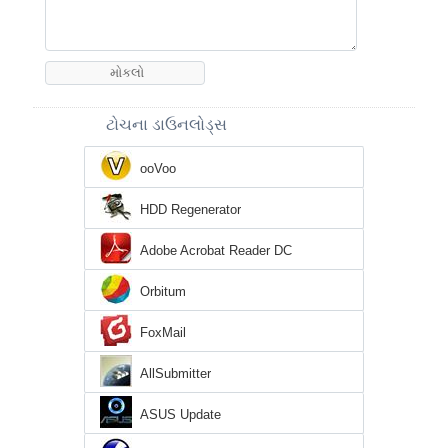
ટોચના ડાઉનલોડ્સ
ooVoo
HDD Regenerator
Adobe Acrobat Reader DC
Orbitum
FoxMail
AllSubmitter
ASUS Update