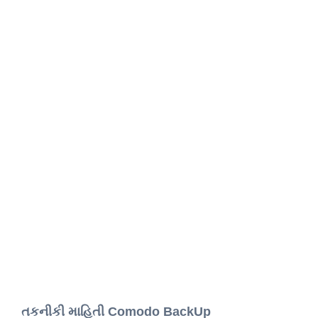
તકનીકી માહિતી Comodo BackUp