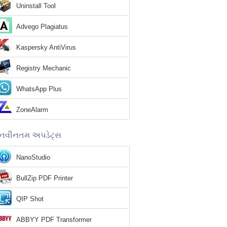
Uninstall Tool
Advego Plagiatus
Kaspersky AntiVirus
Registry Mechanic
WhatsApp Plus
ZoneAlarm
નવીનતમ અપડેટ્સ
NanoStudio
BullZip PDF Printer
QIP Shot
ABBYY PDF Transformer