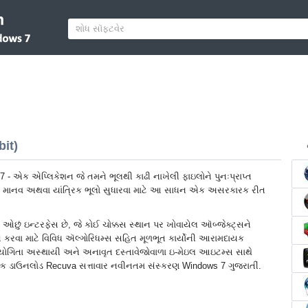
it)
- એક એપ્લિકેશન જે તમને ભૂલથી કાઢી નાખેલી ફાઇલોને પુનઃપ્રાપ્ત
ે. માનવ અથવા યાંત્રિક ભૂલો સુધારવા માટે આ સાધન એક અસરકારક રીત
ાં ઓછું ઇન્ટરફેસ છે, જે કોઈ ચોક્કસ સ્થાન પર ખોવાયેલ ઑબ્જેક્ટ્સને
ત કરવા માટે વિવિધ ઍલ્ગોરિધમ્સ સહિત મૂળભૂત કાર્યોની આરામદાયક
યોગિતા અસ્થાયી અને અનાવૃત દસ્તાવેજોવાળા ઇ-મેઇલ આઇટમ્સ સાથે
ુલ્ક ડાઉનલોડ Recuva સત્તાવાર નવીનતમ સંસ્કરણ Windows 7 ગુજરાતીં.