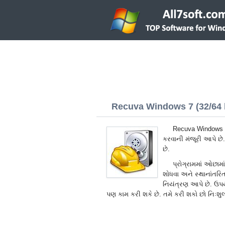
Recuva Windows 7 (32/64 b
Recuva Windows 7 
કરવાની મંજૂરી આપે છ
છે.
પ્રોગ્રામમાં ઓછામ
શોધવા અને સ્થાનાંતરિ
નિયંત્રણ આપે છે. ઉપ
પણ કામ કરી શકે છે. તમે કરી શકો છો નિઃશ