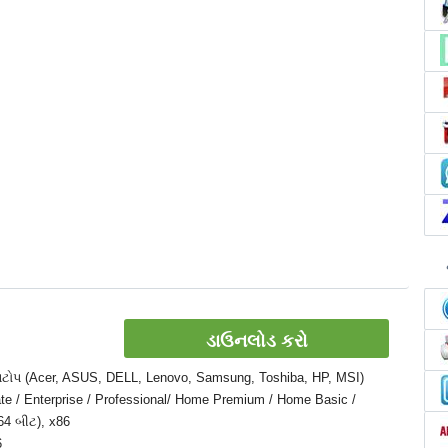
ડાઉનલોડ કરો
 લેપટોપ (Acer, ASUS, DELL, Lenovo, Samsung, Toshiba, HP, MSI)
te / Enterprise / Professional/ Home Premium / Home Basic /
64 બીટ), x86
6