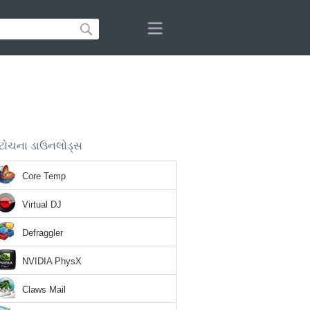
ટોચના ડાઉનલોડ્સ
Core Temp
Virtual DJ
Defraggler
NVIDIA PhysX
Claws Mail