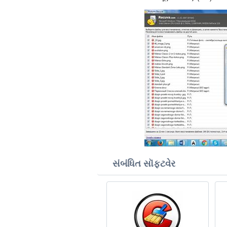
સંબંધિત સૉફ્ટવેર