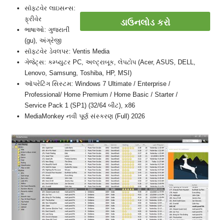
સૉફ્ટવેર લાઇસન્સ:
ફ્રીવેર
ડાઉનલોડ કરો
ભાષાઓ: ગુજરાતીં
(gu), અંગ્રેજી
સૉફ્ટવેર ડેવલપર: Ventis Media
ગેજેટ્સ: કમ્પ્યુટર PC, અલ્ટ્રાબૂક, લેપટોપ (Acer, ASUS, DELL,
Lenovo, Samsung, Toshiba, HP, MSI)
ઑપરેટિંગ સિસ્ટમ: Windows 7 Ultimate / Enterprise /
Professional/ Home Premium / Home Basic / Starter /
Service Pack 1 (SP1) (32/64 બીટ), x86
MediaMonkey નવી પૂર્ણ સંસ્કરણ (Full) 2026