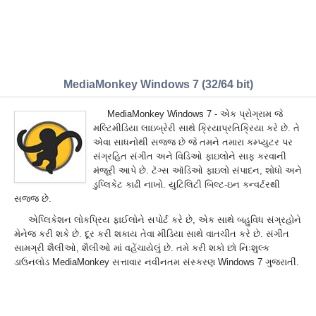
MediaMonkey Windows 7 (32/64 bit)
MediaMonkey Windows 7 - એક પ્રોગ્રામ જે
મલ્ટિમીડિયા લાઇબ્રેરી સાથે ક્રિયાપ્રતિક્રિયા કરે છે. તે
એવા સાધનોથી સજ્જ છે જે તમને તમારા કમ્પ્યુટર પર
સંગ્રહિત સંગીત અને વિડિઓ ફાઇલોને સાફ કરવાની
મંજૂરી આપે છે. ટૅગ્સ ઑડિઓ ફાઇલો સંપાદન, શોધો અને
ડુપ્લિકેટ કાઢી નાખો. યુટિલિટી બિલ્ટ-ઇન કન્વર્ટરથી
સજ્જ છે.
એપ્લિકેશન લોકપ્રિય ફાઈલોને સપોર્ટ કરે છે, એક સાથે બહુવિધ સંગ્રહોને
મેનેજ કરી શકે છે. દૂર કરી શકાય તેવા મીડિયા સાથે વાતચીત કરે છે. સંગીત
સામગ્રી શૈલીઓ, શૈલીઓ માં વહેંચાયેલું છે. તમે કરી શકો છો નિઃશુલ્ક
ડાઉનલોડ MediaMonkey સત્તાવાર નવીનતમ સંસ્કરણ Windows 7 ગુજરાતીં.