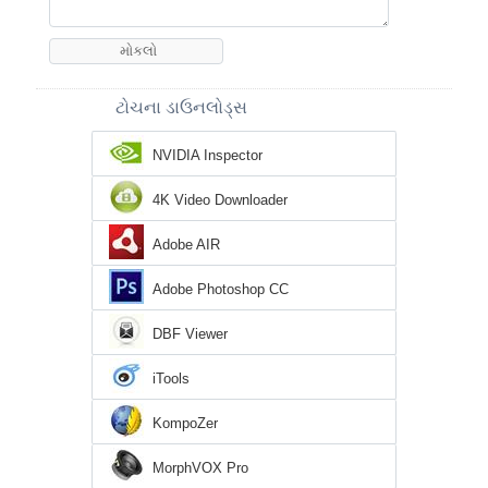
ટોચના ડાઉનલોડ્સ
NVIDIA Inspector
4K Video Downloader
Adobe AIR
Adobe Photoshop CC
DBF Viewer
iTools
KompoZer
MorphVOX Pro