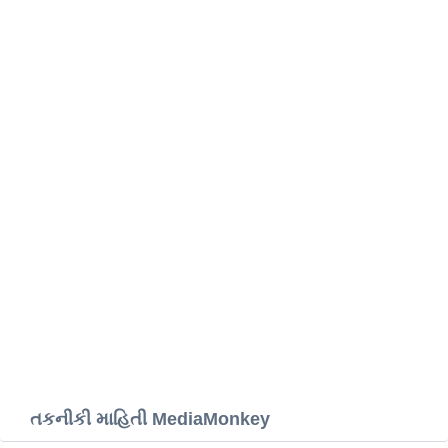
તકનીકી માહિતી MediaMonkey