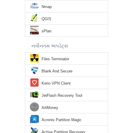
Nmap
QGIS
sPlan
નવીનતમ અપડેટ્સ
Files Terminator
Blank And Secure
Kerio VPN Client
JetFlash Recovery Tool
ArtMoney
Acronis Partition Magic
Active Partition Recovery