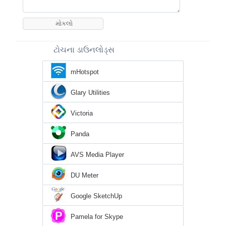
ટોચના ડાઉનલોડ્સ
mHotspot
Glary Utilities
Victoria
Panda
AVS Media Player
DU Meter
Google SketchUp
Pamela for Skype