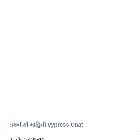
તકનીકી માહિતી Vypress Chat
સૉફ્ટવેર લાઇસન્સ: