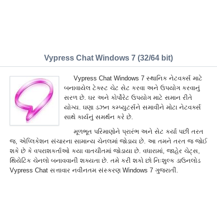
Vypress Chat Windows 7 (32/64 bit)
Vypress Chat Windows 7 સ્થાનિક નેટવર્ક્સ માટે
બનાવાયેલ ટેક્સ્ટ ચેટ સેટ કરવા અને ઉપયોગ કરવાનું
સરળ છે. ઘર અને કોર્પોરેટ ઉપયોગ માટે સમાન રીતે
યોગ્ય. ઘણા ડઝન કમ્પ્યુટર્સને સમાવીને મોટા નેટવર્ક્સ
સાથે કાર્યનું સમર્થન કરે છે.
મૂળભૂત પરિમાણોને પ્રારંભ અને સેટ કર્યા પછી તરત
જ, એપ્લિકેશન સંચારના સામાન્ય ચેનલમાં જોડાય છે. આ તમને તરત જ જોઈ
શકે છે કે વપરાશકર્તાઓ કયા વાતચીતમાં જોડાયા છે. વધારામાં, જાહેર ચેટ્સ,
થિયેટિક ચેનલો બનાવવાની શક્યતા છે. તમે કરી શકો છો નિઃશુલ્ક ડાઉનલોડ
Vypress Chat સત્તાવાર નવીનતમ સંસ્કરણ Windows 7 ગુજરાતીં.