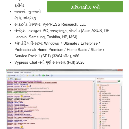
ફ્રીવેર
ડાઉનલોડ કરો
ભાષાઓ: ગુજરાતીં
(gu), અંગ્રેજી
સૉફ્ટવેર ડેવલપર: VyPRESS Research, LLC
ગેજેટ્સ: કમ્પ્યુટર PC, અલ્ટ્રાબૂક, લેપટોપ (Acer, ASUS, DELL,
Lenovo, Samsung, Toshiba, HP, MSI)
ઑપરેટિંગ સિસ્ટમ: Windows 7 Ultimate / Enterprise /
Professional/ Home Premium / Home Basic / Starter /
Service Pack 1 (SP1) (32/64 બીટ), x86
Vypress Chat નવી પૂર્ણ સંસ્કરણ (Full) 2026