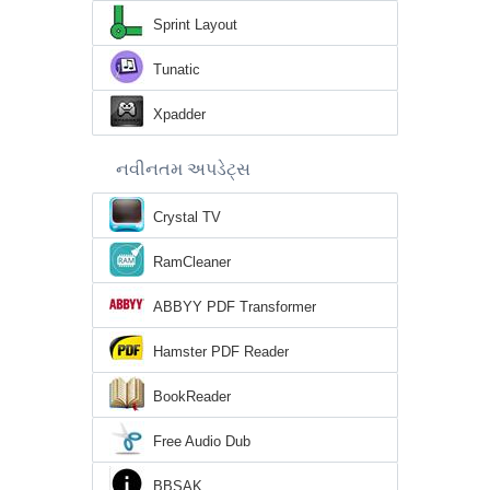
Sprint Layout
Tunatic
Xpadder
નવીનતમ અપડેટ્સ
Crystal TV
RamCleaner
ABBYY PDF Transformer
Hamster PDF Reader
BookReader
Free Audio Dub
BBSAK