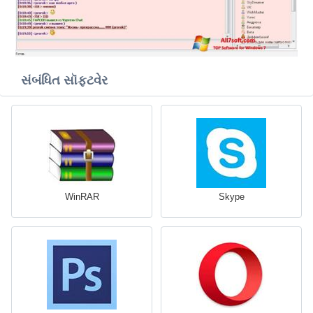
સંબંધિત સૉફ્ટવેર
WinRAR
Skype